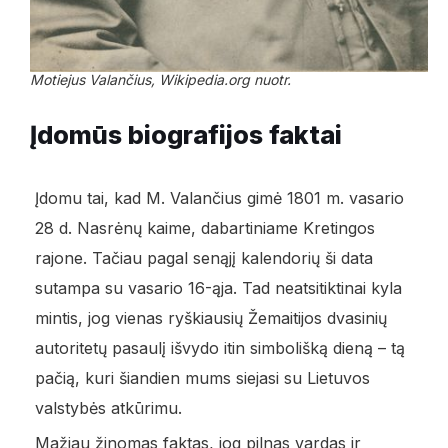
Motiejus Valančius, Wikipedia.org nuotr.
Įdomūs biografijos faktai
Įdomu tai, kad M. Valančius gimė 1801 m. vasario
28 d. Nasrėnų kaime, dabartiniame Kretingos
rajone. Tačiau pagal senąjį kalendorių ši data
sutampa su vasario 16-ąja. Tad neatsitiktinai kyla
mintis, jog vienas ryškiausių Žemaitijos dvasinių
autoritetų pasaulį išvydo itin simbolišką dieną – tą
pačią, kuri šiandien mums siejasi su Lietuvos
valstybės atkūrimu.
Mažiau žinomas faktas, jog pilnas vardas ir