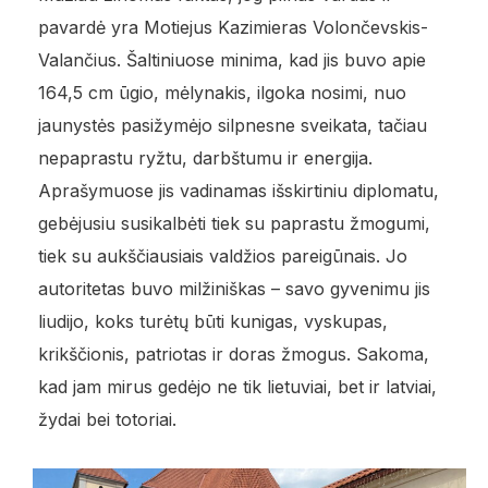
pavardė yra Motiejus Kazimieras Volončevskis-
Valančius. Šaltiniuose minima, kad jis buvo apie
164,5 cm ūgio, mėlynakis, ilgoka nosimi, nuo
jaunystės pasižymėjo silpnesne sveikata, tačiau
nepaprastu ryžtu, darbštumu ir energija.
Aprašymuose jis vadinamas išskirtiniu diplomatu,
gebėjusiu susikalbėti tiek su paprastu žmogumi,
tiek su aukščiausiais valdžios pareigūnais. Jo
autoritetas buvo milžiniškas – savo gyvenimu jis
liudijo, koks turėtų būti kunigas, vyskupas,
krikščionis, patriotas ir doras žmogus. Sakoma,
kad jam mirus gedėjo ne tik lietuviai, bet ir latviai,
žydai bei totoriai.