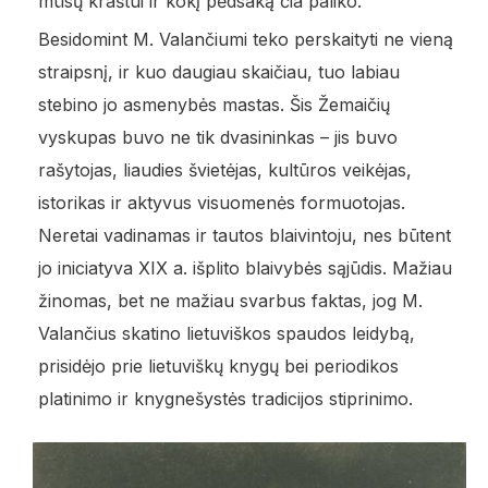
mūsų kraštui ir kokį pėdsaką čia paliko.
Besidomint M. Valančiumi teko perskaityti ne vieną
straipsnį, ir kuo daugiau skaičiau, tuo labiau
stebino jo asmenybės mastas. Šis Žemaičių
vyskupas buvo ne tik dvasininkas – jis buvo
rašytojas, liaudies švietėjas, kultūros veikėjas,
istorikas ir aktyvus visuomenės formuotojas.
Neretai vadinamas ir tautos blaivintoju, nes būtent
jo iniciatyva XIX a. išplito blaivybės sąjūdis. Mažiau
žinomas, bet ne mažiau svarbus faktas, jog M.
Valančius skatino lietuviškos spaudos leidybą,
prisidėjo prie lietuviškų knygų bei periodikos
platinimo ir knygnešystės tradicijos stiprinimo.