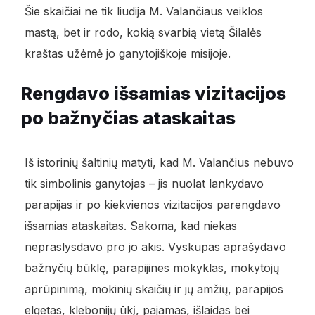
Šie skaičiai ne tik liudija M. Valančiaus veiklos
mastą, bet ir rodo, kokią svarbią vietą Šilalės
kraštas užėmė jo ganytojiškoje misijoje.
Rengdavo išsamias vizitacijos
po bažnyčias ataskaitas
Iš istorinių šaltinių matyti, kad M. Valančius nebuvo
tik simbolinis ganytojas – jis nuolat lankydavo
parapijas ir po kiekvienos vizitacijos parengdavo
išsamias ataskaitas. Sakoma, kad niekas
nepraslysdavo pro jo akis. Vyskupas aprašydavo
bažnyčių būklę, parapijines mokyklas, mokytojų
aprūpinimą, mokinių skaičių ir jų amžių, parapijos
elgetas, klebonijų ūkį, pajamas, išlaidas bei