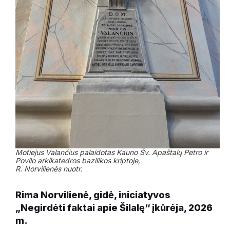
Motiejus Valančius palaidotas Kauno Šv. Apaštalų Petro ir
Povilo arkikatedros bazilikos kriptoje,
R. Norvilienės nuotr.
Rima Norvilienė, gidė, iniciatyvos
„Negirdėti faktai apie Šilalę“ įkūrėja, 2026
m.