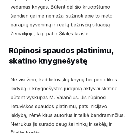
vedamas knygas. Būtent dėl šio kruopštumo
šiandien galime nemažai sužinoti apie to meto
parapijų gyvenimą ir realią bažnyčių situaciją
Žemaitijoje, taip pat ir Šilalės krašte.
Rūpinosi spaudos platinimu,
skatino knygnešystę
Ne visi žino, kad lietuviškų knygų bei periodikos
leidybą ir knygnešystės judėjimą aktyviai skatino
būtent vyskupas M. Valančius. Jis rūpinosi
lietuviškos spaudos platinimu, pats inicijavo
leidybą, rėmė kitus autorius ir telkė bendraminčius.
Netrukus jis surado daug šalininkų ir sekėjų ir