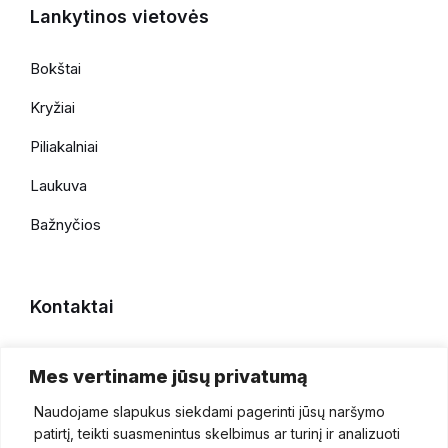
Lankytinos vietovės
Bokštai
Kryžiai
Piliakalniai
Laukuva
Bažnyčios
Kontaktai
+370 696 69086
Mes vertiname jūsų privatumą
faktaiapiesilale@gmail.com
Naudojame slapukus siekdami pagerinti jūsų naršymo
patirtį, teikti suasmenintus skelbimus ar turinį ir analizuoti