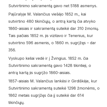
Sutvirtinimo sakramentą gavo net 5188 asmenys.
Pajūralyje M. Valančius viešėjo 1852 m., kai
sutvirtino 480 tikinčiųjų, o antrą kartą čia atvyko
1860-aisiais ir sakramentą suteikė dar 310 žmonių.
Tais pačiais 1852 m. jis vizitavo ir Tenenius, kur
sutvirtino 596 asmenis, o 1860 m. sugrįžęs – dar
356.
Vyskupo keliai vedė ir į Žvingius. 1852 m. čia
Sutvirtinimo sakramentą gavo 1428 tikintieji, o
antrą kartą jis sugrįžo 1860-aisiais.
1857-aisiais M. Valančius lankėsi ir Girdiškėje, kur
Sutvirtinimo sakramentą suteikė 1298 žmonėms, o
1862 metais sugrįžęs čia jį suteikė dar 614
tikinčiųjų.