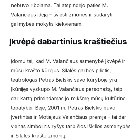
nebuvo ribojama. Tai atspindėjo paties M.
Valančiaus idėją – šviesti žmones ir sudaryti
galimybes mokytis kiekvienam.
Įkvėpė dabartinius kraštiečius
Įdomu tai, kad M. Valančiaus asmenybė įkvėpė ir
mūsų krašto kūrėjus. Šilalės garbės pilietis,
teatrologas Petras Bielskis savo kūryboje yra
įkūnijęs vyskupo M. Valančiaus personažą, taip
dar kartą primindamas jo reikšmę mūsų kultūrinei
tapatybei. Beje, 2001 m. Petras Bielskis buvo
įvertintas ir Motiejaus Valančiaus premija – tai dar
vienas simbolinis ryšys tarp šios iškilios asmenybės
ir Šilalės krašto žmonių.