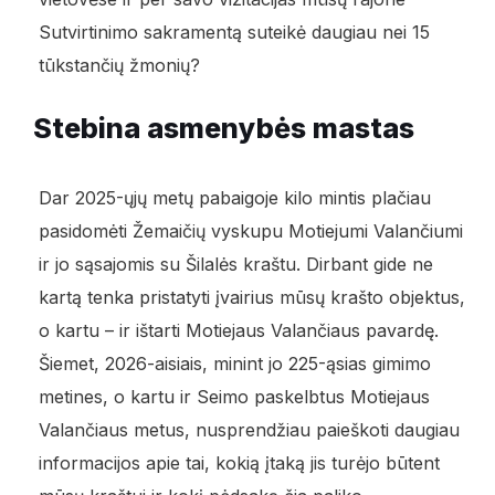
Sutvirtinimo sakramentą suteikė daugiau nei 15
tūkstančių žmonių?
Stebina asmenybės mastas
Dar 2025-ųjų metų pabaigoje kilo mintis plačiau
pasidomėti Žemaičių vyskupu Motiejumi Valančiumi
ir jo sąsajomis su Šilalės kraštu. Dirbant gide ne
kartą tenka pristatyti įvairius mūsų krašto objektus,
o kartu – ir ištarti Motiejaus Valančiaus pavardę.
Šiemet, 2026-aisiais, minint jo 225-ąsias gimimo
metines, o kartu ir Seimo paskelbtus Motiejaus
Valančiaus metus, nusprendžiau paieškoti daugiau
informacijos apie tai, kokią įtaką jis turėjo būtent