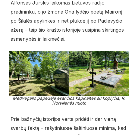
Alfonsas Jurskis laikomas Lietuvos radijo
pradininku, o jo žmona Ona lydėjo poetą Maironį
po Šilalės apylinkes ir net plukdė jį po Padievyčio
ežerą – taip šio krašto istorijoje susipina skirtingos
asmenybės ir laikmečiai.
Medvėgalio papėdėje esančios kapinaitės su koplyčia, R.
Norvilienės nuotr.
Prie bažnyčių istorijos verta pridėti ir dar vieną
svarbų faktą – rašytiniuose šaltiniuose minima, kad