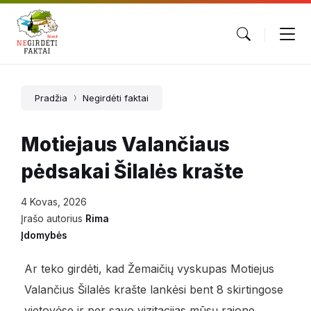
Pradžia
Negirdėti faktai
Motiejaus Valančiaus
pėdsakai Šilalės krašte
4 Kovas, 2026
Įrašo autorius
Rima
Įdomybės
Ar teko girdėti, kad Žemaičių vyskupas Motiejus
Valančius Šilalės krašte lankėsi bent 8 skirtingose
vietovėse ir per savo vizitacijas mūsų rajone