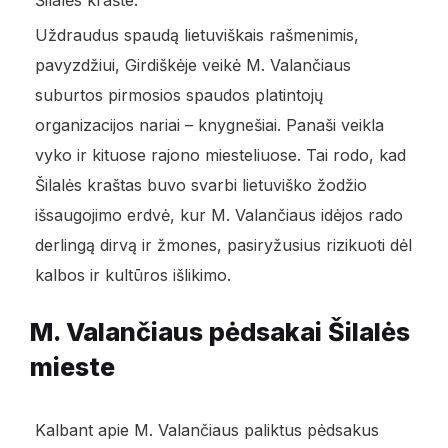
Šilalės krašte.
Uždraudus spaudą lietuviškais rašmenimis,
pavyzdžiui, Girdiškėje veikė M. Valančiaus
suburtos pirmosios spaudos platintojų
organizacijos nariai – knygnešiai. Panaši veikla
vyko ir kituose rajono miesteliuose. Tai rodo, kad
Šilalės kraštas buvo svarbi lietuviško žodžio
išsaugojimo erdvė, kur M. Valančiaus idėjos rado
derlingą dirvą ir žmones, pasiryžusius rizikuoti dėl
kalbos ir kultūros išlikimo.
M. Valančiaus pėdsakai Šilalės
mieste
Kalbant apie M. Valančiaus paliktus pėdsakus