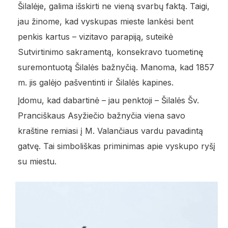
Šilalėje, galima išskirti ne vieną svarbų faktą. Taigi,
jau žinome, kad vyskupas mieste lankėsi bent
penkis kartus – vizitavo parapiją, suteikė
Sutvirtinimo sakramentą, konsekravo tuometinę
suremontuotą Šilalės bažnyčią. Manoma, kad 1857
m. jis galėjo pašventinti ir Šilalės kapines.
Įdomu, kad dabartinė – jau penktoji – Šilalės Šv.
Pranciškaus Asyžiečio bažnyčia viena savo
kraštine remiasi į M. Valančiaus vardu pavadintą
gatvę. Tai simboliškas priminimas apie vyskupo ryšį
su miestu.