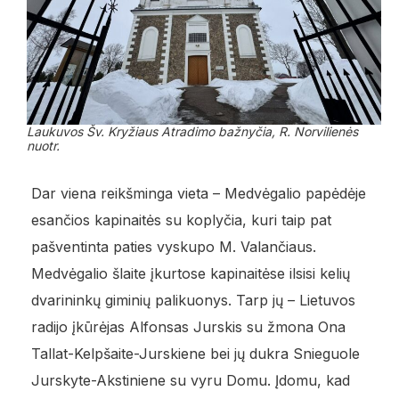
Laukuvos Šv. Kryžiaus Atradimo bažnyčia, R. Norvilienės
nuotr.
Dar viena reikšminga vieta – Medvėgalio papėdėje
esančios kapinaitės su koplyčia, kuri taip pat
pašventinta paties vyskupo M. Valančiaus.
Medvėgalio šlaite įkurtose kapinaitėse ilsisi kelių
dvarininkų giminių palikuonys. Tarp jų – Lietuvos
radijo įkūrėjas Alfonsas Jurskis su žmona Ona
Tallat-Kelpšaite-Jurskiene bei jų dukra Snieguole
Jurskyte-Akstiniene su vyru Domu. Įdomu, kad