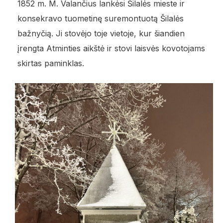
1852 m. M. Valančius lankėsi Šilalės mieste ir
konsekravo tuometinę suremontuotą Šilalės
bažnyčią. Ji stovėjo toje vietoje, kur šiandien
įrengta Atminties aikštė ir stovi laisvės kovotojams
skirtas paminklas.