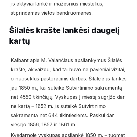
jis aktyviai lankė ir mažesnius miestelius,
stiprindamas vietos bendruomenes.
Šilalės krašte lankėsi daugelį
kartų
Kalbant apie M. Valančiaus apsilankymus Šilalės
krašte, akivaizdu, kad tai buvo ne pavieniai vizitai,
o nuoseklus pastoracinis darbas. Šilalėje jis lankėsi
jau 1850 m., kai suteikė Sutvirtinimo sakramentą
net 4550 tikinčiųjų. Vyskupas į miestą sugrįžo dar
ne kartą – 1852 m. jis suteikė Sutvirtinimo
sakramentą net 644 tikintiesiems. Paskui dar
viešėjo 1856, 1857 ir 1861 m.
Kvėdarnoje vyskupas apsilankė 1850 m. – tuomet