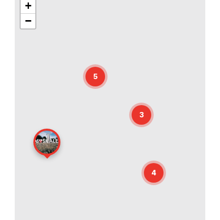
+
−
5
3
4