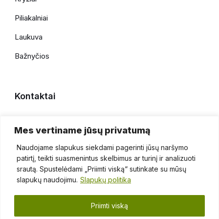
Piliakalniai
Laukuva
Bažnyčios
Kontaktai
+370 696 69086
Mes vertiname jūsų privatumą
faktaiapiesilale@gmail.com
Naudojame slapukus siekdami pagerinti jūsų naršymo
patirtį, teikti suasmenintus skelbimus ar turinį ir analizuoti
srautą. Spustelėdami „Priimti viską“ sutinkate su mūsų
slapukų naudojimu.
Slapukų politika
Priimti viską