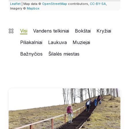
Leaflet
| Map data ©
OpenStreetMap
contributors,
CC-BY-SA
,
Imagery ©
Mapbox
Visi
Vandens telkiniai
Bokštai
Kryžiai
Piliakalniai
Laukuva
Muziejai
Bažnyčios
Šilalės miestas