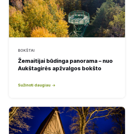
BOKŠTAI
Žemaitijai būdinga panorama – nuo
Aukštagirės apžvalgos bokšto
Sužinoti daugiau