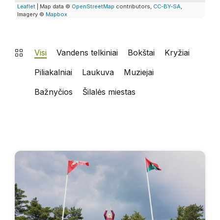
Leaflet
| Map data ©
OpenStreetMap
contributors,
CC-BY-SA
,
Imagery ©
Mapbox
Visi
Vandens telkiniai
Bokštai
Kryžiai
Piliakalniai
Laukuva
Muziejai
Bažnyčios
Šilalės miestas