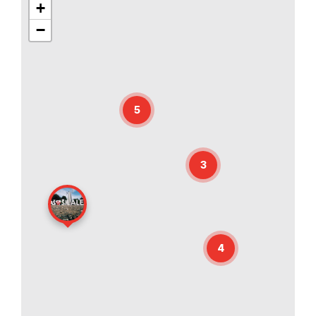
+
−
5
3
4