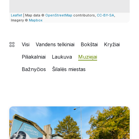
Leaflet
| Map data ©
OpenStreetMap
contributors,
CC-BY-SA
,
Imagery ©
Mapbox
Visi
Vandens telkiniai
Bokštai
Kryžiai
Piliakalniai
Laukuva
Muziejai
Bažnyčios
Šilalės miestas