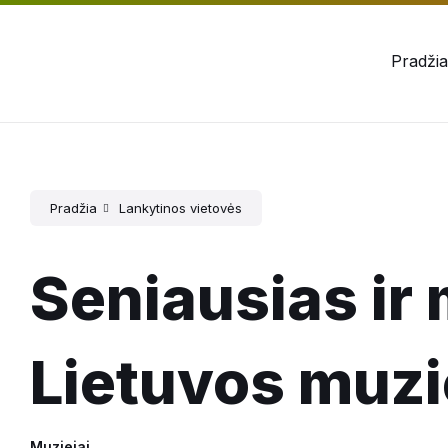
Pradžia
Pradžia
Lankytinos vietovės
Seniausias ir
Lietuvos muzie
Muziejai