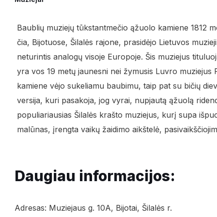
Baublių muziejų tūkstantmečio ąžuolo kamiene 1812 meta
čia, Bijotuose, Šilalės rajone, prasidėjo Lietuvos muzie
neturintis analogų visoje Europoje. Šis muziejus titulu
yra vos 19 metų jaunesni nei žymusis Luvro muziejus 
kamiene vėjo sukeliamu baubimu, taip pat su bičių dievo
versija, kuri pasakoja, jog vyrai, nupjautą ąžuolą ride
populiariausias Šilalės krašto muziejus, kurį supa išp
malūnas, įrengta vaikų žaidimo aikštelė, pasivaikščiojim
Daugiau informacijos:
Adresas: Muziejaus g. 10A, Bijotai, Šilalės r.