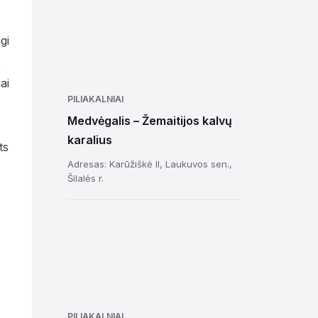
gi
,
ai
PILIAKALNIAI
Medvėgalis – Žemaitijos kalvų
karalius
ts
Adresas: Karūžiškė II, Laukuvos sen.,
Šilalės r.
PILIAKALNIAI