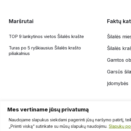
Maršrutai
Faktų kat
TOP 9 lankytinos vietos Šilalės krašte
Šilalės mie
Turas po 5 ryškiausius Šilalės krašto
Šilalės kr
piliakalnius
Gamtos obj
Garsūs šilal
Įdomybės
Mes vertiname jūsų privatumą
Naudojame slapukus siekdami pagerinti jūsų naršymo patirtį, teikt
© 2026 Visos teisės saugomos.
„Priimti viską“ sutinkate su mūsų slapukų naudojimu.
Slapukų pol