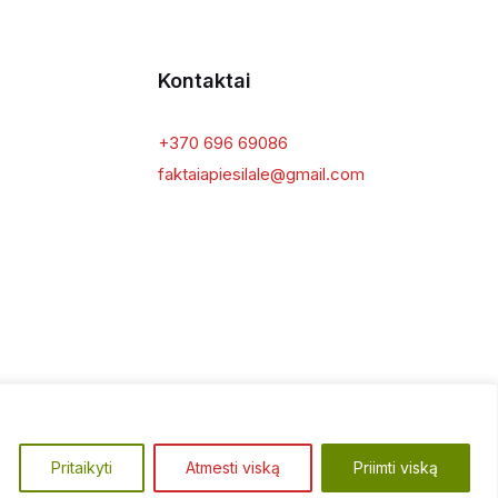
Kontaktai
+370 696 69086
faktaiapiesilale@gmail.com
 politika
IT sprendimas: oranus.lt
Pritaikyti
Atmesti viską
Priimti viską