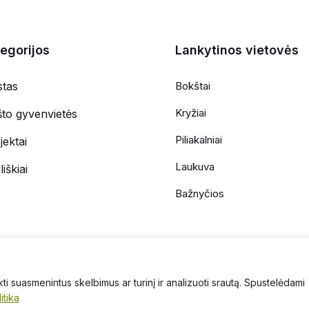
egorijos
Lankytinos vietovės
stas
Bokštai
Kryžiai
ašto gyvenvietės
Piliakalniai
ektai
Laukuva
iškiai
Bažnyčios
i suasmenintus skelbimus ar turinį ir analizuoti srautą. Spustelėdami
Kontaktai
Privatumo
itika