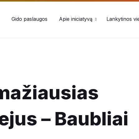
Gido paslaugos
Apie iniciatyvą
Lankytinos vi
 mažiausias
jus – Baubliai