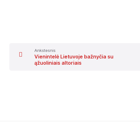
Ankstesnis
Vienintelė Lietuvoje bažnyčia su
ąžuoliniais altoriais