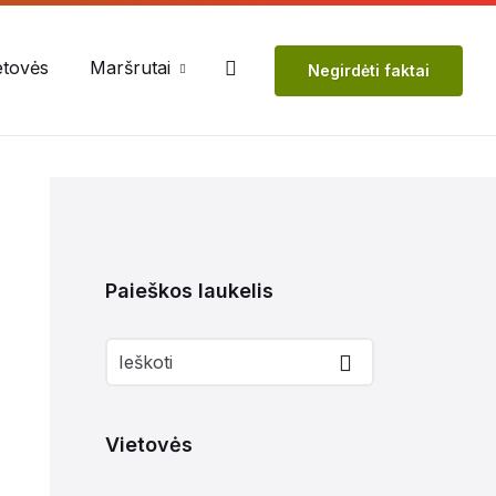
etovės
Maršrutai
Negirdėti faktai
Paieškos laukelis
Vietovės