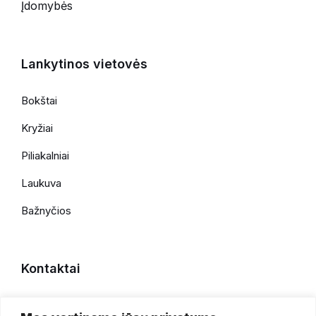
Įdomybės
Lankytinos vietovės
Bokštai
Kryžiai
Piliakalniai
Laukuva
Bažnyčios
Kontaktai
+370 696 69086