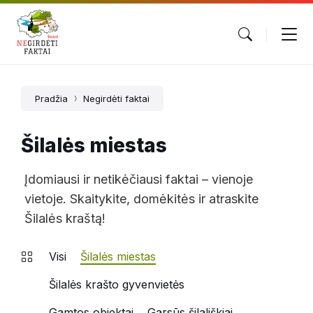
Pradžia
Negirdėti faktai
Šilalės miestas
Įdomiausi ir netikėčiausi faktai – vienoje
vietoje. Skaitykite, domėkitės ir atraskite
Šilalės kraštą!
Visi
Šilalės miestas
Šilalės krašto gyvenvietės
Gamtos objektai
Garsūs šilališkiai