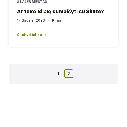
ŠILALĖS MIESTAS
Ar teko Šilalę sumaišyti su Šilute?
17 Sausis, 2023
Rima
Skaityti toliau
1
2