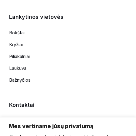
Lankytinos vietovės
Bokštai
Kryžiai
Piliakalniai
Laukuva
Bažnyčios
Kontaktai
+370 696 69086
Mes vertiname jūsų privatumą
faktaiapiesilale@gmail.com