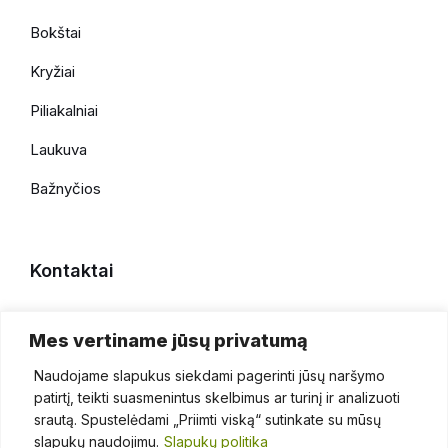
Bokštai
Kryžiai
Piliakalniai
Laukuva
Bažnyčios
Kontaktai
+370 696 69086
Mes vertiname jūsų privatumą
faktaiapiesilale@gmail.com
Naudojame slapukus siekdami pagerinti jūsų naršymo
patirtį, teikti suasmenintus skelbimus ar turinį ir analizuoti
srautą. Spustelėdami „Priimti viską“ sutinkate su mūsų
slapukų naudojimu.
Slapukų politika