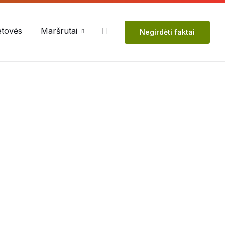
etovės
Maršrutai
Negirdėti faktai