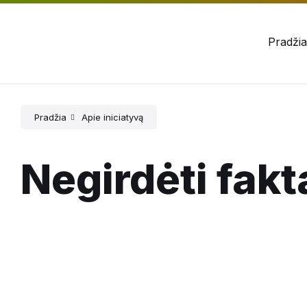
Pradžia
Pradžia
Apie iniciatyvą
Negirdėti fakta