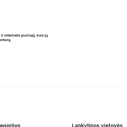
ir interneto puslapį, kad jų
entarą.
egorijos
Lankytinos vietovės