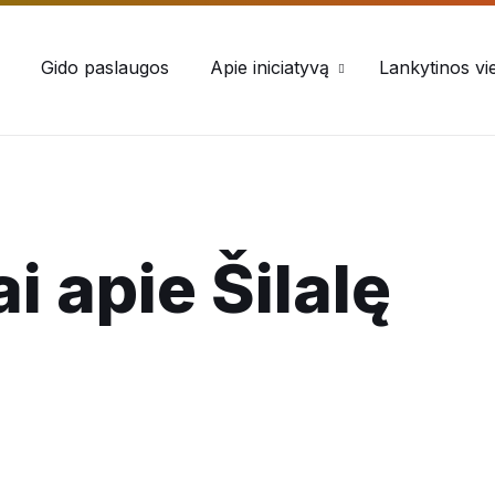
Gido paslaugos
Apie iniciatyvą
Lankytinos vi
i apie Šilalę