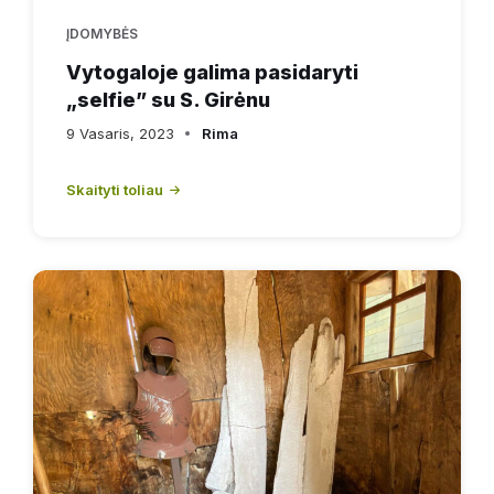
ĮDOMYBĖS
Vytogaloje galima pasidaryti
„selfie” su S. Girėnu
9 Vasaris, 2023
Rima
Skaityti toliau