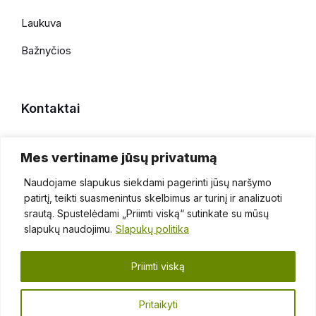
Laukuva
Bažnyčios
Kontaktai
+370 696 69086
Mes vertiname jūsų privatumą
faktaiapiesilale@gmail.com
Naudojame slapukus siekdami pagerinti jūsų naršymo
patirtį, teikti suasmenintus skelbimus ar turinį ir analizuoti
srautą. Spustelėdami „Priimti viską“ sutinkate su mūsų
slapukų naudojimu.
Slapukų politika
Priimti viską
Kontaktai
Privatumo politika
Pritaikyti