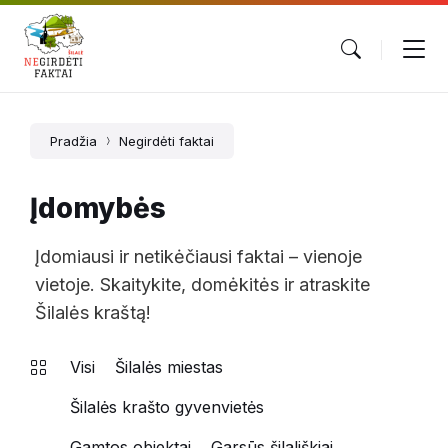
Pradžia
Negirdėti faktai
Įdomybės
Įdomiausi ir netikėčiausi faktai – vienoje
vietoje. Skaitykite, domėkitės ir atraskite
Šilalės kraštą!
Visi
Šilalės miestas
Šilalės krašto gyvenvietės
Gamtos objektai
Garsūs šilališkiai